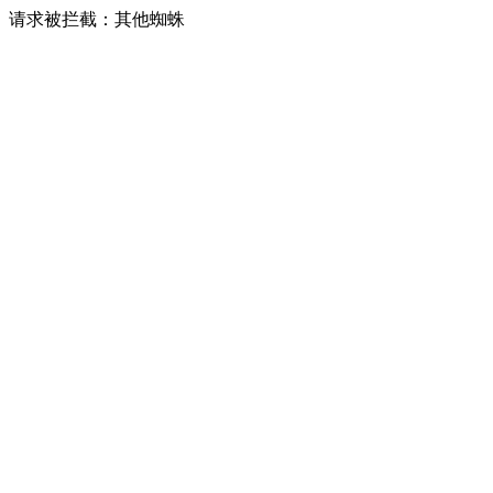
请求被拦截：其他蜘蛛