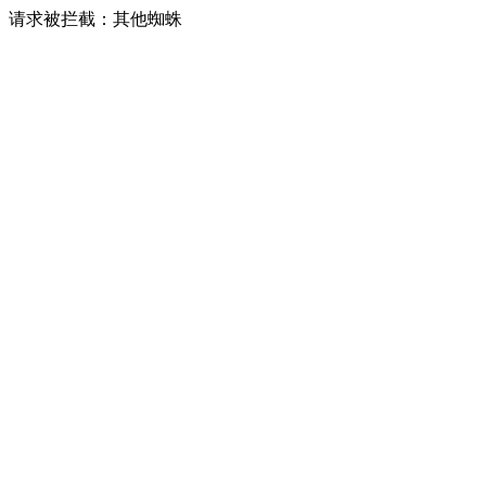
请求被拦截：其他蜘蛛