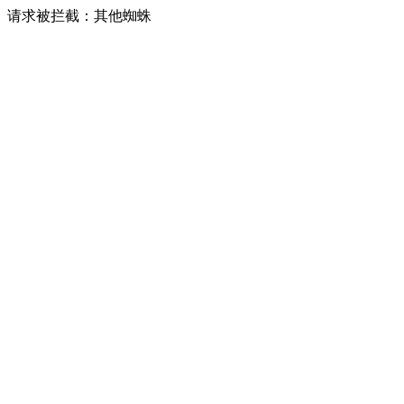
请求被拦截：其他蜘蛛