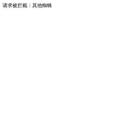
请求被拦截：其他蜘蛛