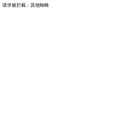
请求被拦截：其他蜘蛛