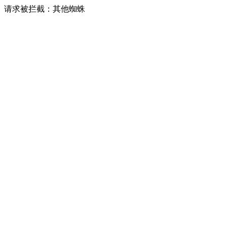
请求被拦截：其他蜘蛛