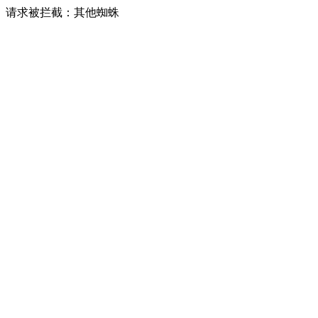
请求被拦截：其他蜘蛛